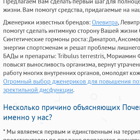
Предлагаем Вам сделать первый шаг для полноц
жизни. Вам помогут средства, придагаемые на на
Дженерики известных брендов:
Олевитра
, Левит
помогут сделать интимную сторону Вашей жизни
Синтетические гормоны роста
: Динатроп, Ансомо
энергии спортсменам и решат проблемы лишнего
БАДы и препараты:
Tribulus terrestris, Мориамин
повысят выносливость организма, вернут утрачен
работу многих внутренних органов, омолодят кожу
Огромный выбор дженериков для повышения по
эректильной дисфункции
.
Несколько причино объясняющих Поче
именно у нас?
* Мы являемся первым и единственным на терри
представителем по продаже препаратов дженер