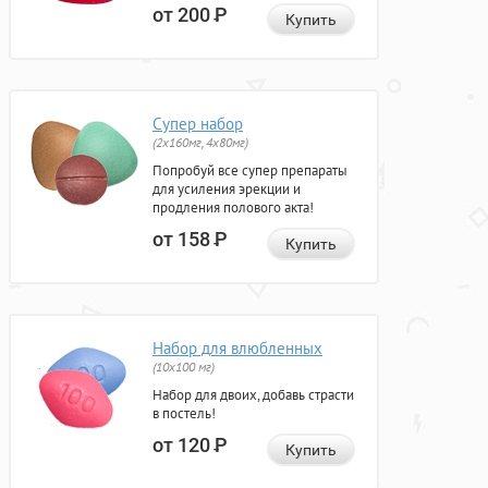
от 200
Р
Купить
Супер набор
(2х160мг, 4х80мг)
Попробуй все супер препараты
для усиления эрекции и
продления полового акта!
от 158
Р
Купить
Набор для влюбленных
(10х100 мг)
Набор для двоих, добавь страсти
в постель!
от 120
Р
Купить