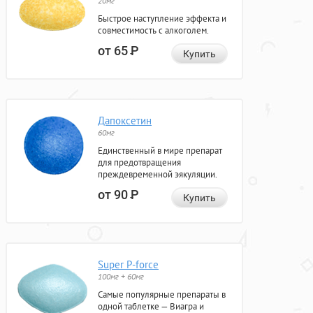
20мг
Быстрое наступление эффекта и
совместимость с алкоголем.
от 65
Р
Купить
Дапоксетин
60мг
Единственный в мире препарат
для предотвращения
преждевременной эякуляции.
от 90
Р
Купить
Super P-force
100мг + 60мг
Самые популярные препараты в
одной таблетке — Виагра и