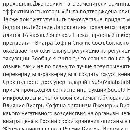
проходили. Дженерики – это заменители оригина
эффективность которых была подтверждена кли
Также поможет улучшить самочувствие, придаст у
бодрости. Действие Дапоксетина появляется чере
длится 16 часов. Ловелас 21 века - пробный наб
препарата – Виагра Софт и Сиалис Софт. Согласн
оказывает положительную регуляцию на регуля
эякуляции. Вообще я считаю, что если че пошло
отзывы так и не по плану, то лучше позу поменят
перевернуться-развернуться, создать искусственн
Срок годности до: Супер Тадарайз SuSuVidalistaBl
прием происходил согласно инструкции.SuGold F
микрофлоры мочеполовой системы наблюдалась в
Влияние Виагры Софт на организм Дженерик Виаг
какого негативного воздействия на организм чел
виагра цена в России сроки хранения описаны в
Женская виагра цена в России Виагры. Инструкци