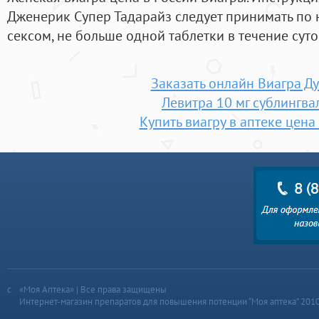
Дженерик Супер Тадарайз следует принимать по 
сексом, не больше одной таблетки в течение суто
Заказать онлайн Виагра Д
Левитра 10 мг сублингва
Купить виагру в аптеке цен
«Моя Аптека» | Все права защищены
Интернет-магазин препаратов для повышения потенции “Моя аптека” 201